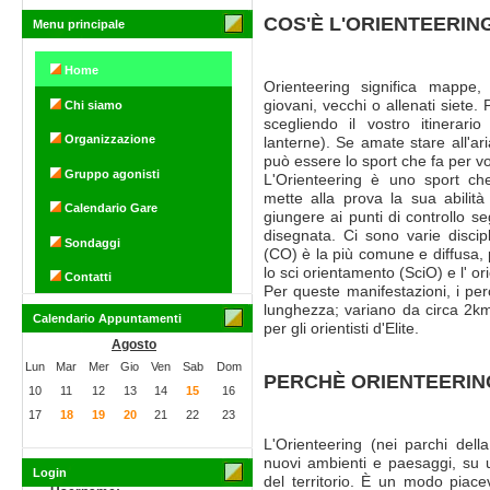
COS'È L'ORIENTEERIN
Menu principale
Home
Orienteering significa mappe
giovani, vecchi o allenati siete
Chi siamo
scegliendo il vostro itinerario
Organizzazione
lanterne). Se amate stare all'ar
può essere lo sport che fa per vo
Gruppo agonisti
L'Orienteering è uno sport che 
mette alla prova la sua abilit
Calendario Gare
giungere ai punti di controllo s
disegnata. Ci sono varie discip
Sondaggi
(CO) è la più comune e diffusa, 
lo sci orientamento (SciO) e l' or
Contatti
Per queste manifestazioni, i perco
lunghezza; variano da circa 2km 
Calendario Appuntamenti
per gli orientisti d'Elite.
Agosto
Lun
Mar
Mer
Gio
Ven
Sab
Dom
PERCHÈ ORIENTEERIN
10
11
12
13
14
15
16
17
18
19
20
21
22
23
L'Orienteering (nei parchi dell
nuovi ambienti e paesaggi, su u
Login
del territorio. È un modo piac