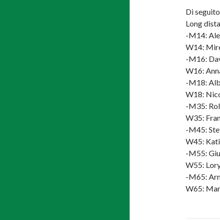
Di seguito 
Long dist
-M14: Ale
W14: Mire
-M16: Dav
W16: Anna
-M18: Alb
W18: Nico
-M35: Rol
W35: Fran
-M45: Stef
W45: Kati
-M55: Giul
W55: Lory
-M65: Ar
W65: Mari