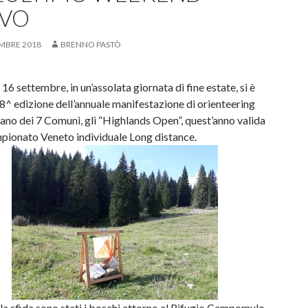
IVO
EMBRE 2018
BRENNO PASTÒ
6 settembre, in un’assolata giornata di fine estate, si è
18^ edizione dell’annuale manifestazione di orienteering
iano dei 7 Comuni, gli “Highlands Open”, quest’anno valida
ionato Veneto individuale Long distance.
la sfida sono stati i boschi attorno al Rifugio Campomulo,