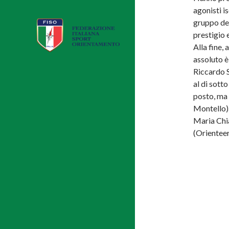
agonisti is
gruppo de
prestigio 
Alla fine, 
assoluto è
Riccardo S
al di sotto
posto, ma
Montello).
Maria Chia
(Orienteer