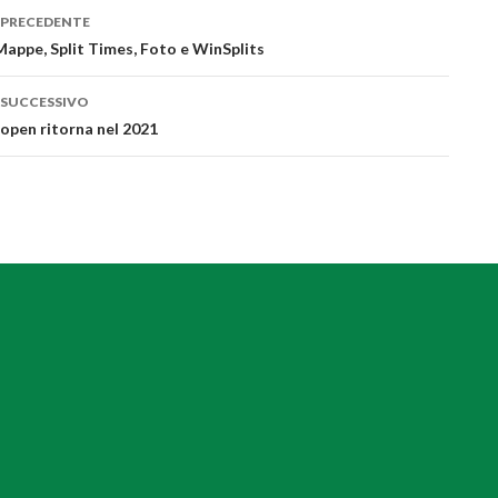
 PRECEDENTE
azione
 Mappe, Split Times, Foto e WinSplits
lo
 SUCCESSIVO
open ritorna nel 2021