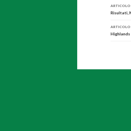
ARTICOLO
Navig
Risultati,
artico
ARTICOLO
Highlands 