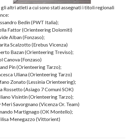
gli altri atleti a cui sono stati assegnati i titoli regionali
ance:
ssandro Bedin (PWT Italia);
lla Fattor (Orienteering Dolomiti)
ide Alban (Fonzaso);
rita Scalzotto (Erebus Vicenza)
erto Bazan (Orienteering Treviso);
l Canova (Fonzaso)
and Pin (Orienteering Tarzo);
cesca Uliana (Orienteering Tarzo)
ano Zonato (Lessinia Orienteering);
a Rossetto (Asiago 7 Comuni SOK)
iano Visintin (Orienteering Tarzo);
 Meri Savorgnano (Vicenza Or. Team)
mando Martignago (OK Montello);
lisa Menegazzo (Vittorient)