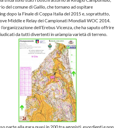
orio del comune di Gallio, che tornano ad ospitare
ring dopo la Finale di Coppa Italia del 2015 e, soprattutto,
rove Middle e Relay dei Campionati Mondiali WOC 2014.
 l’organizzazione dell’Erebus Vicenza, che ha saputo offrire
iudicati da tutti divertenti in un’ampia varietà di terreno.
o parte alla gara quasi in 200 tra agonisti, esordienti e non