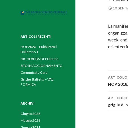
10 GENN
La manifes
organizza
ARTICOLI RECENTI
week-end d
orientee
HOP2026 – Pubblicato il
Bollettino 1
HIGHLANDS OPEN 2026
SITO IN AGGIORNAMENTO
Comunicato Gara
ARTICOLO
Griglie Staffetta – VAL
Navig
HOP 2018: 
FORMICA
artico
ARTICOLO
ARCHIVI
griglie di 
Giugno 2026
Maggio 2026
Giugno 2021