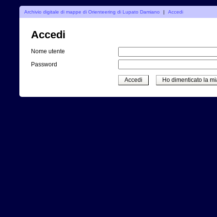
Archivio digitale di mappe di Orienteering di Lupato Damiano
|
Accedi
Accedi
Nome utente
Password