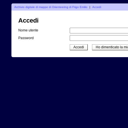
Archivio digitale di mappe di Orienteering di Frigo Emilio
|
Accedi
Accedi
Nome utente
Password