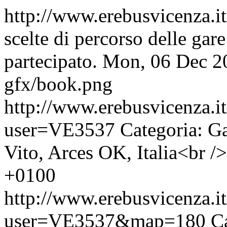
http://www.erebusvicenza.i
scelte di percorso delle gare
partecipato.
Mon, 06 Dec 2
gfx/book.png
http://www.erebusvicenza.i
user=VE3537
Categoria: Ga
Vito, Arces OK, Italia<br />
+0100
http://www.erebusvicenza.
user=VE3537&map=180
C