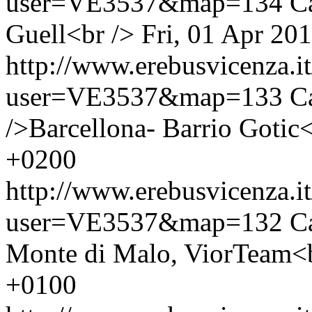
user=VE3537&map=134
C
Guell<br />
Fri, 01 Apr 20
http://www.erebusvicenza.
user=VE3537&map=133
C
/>Barcellona- Barrio Gotic<
+0200
http://www.erebusvicenza.
user=VE3537&map=132
C
Monte di Malo, ViorTeam<b
+0100