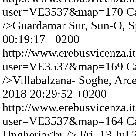
user=VE3537&map=170
C
/>Guardamar Sur, Sun-O, S
00:19:17 +0200
http://www.erebusvicenza.
user=VE3537&map=169
C
/>Villabalzana- Soghe, Arce
2018 20:29:52 +0200
http://www.erebusvicenza.
user=VE3537&map=164
C
Ungheria<br />
Fri, 13 Jul