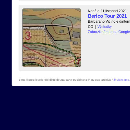
Neděle 21 listopad 2021
Berico Tour 2021
Barbarano Vic.no e dintorn
CO
|
Výsledky
Zobrazit náhled na Googl
Siete il proprietario dei diritti di una carta pubblicata in questo archivio?
Inviami una