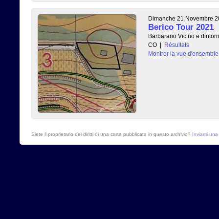
Dimanche 21 Novembre 2
Berico Tour 2021
Barbarano Vic.no e dintorn
CO
|
Résultats
Montrer la vue d'ensemble
Siete il proprietario dei diritti di una carta pubblicata in questo archivio?
Inviami una