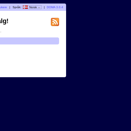
rukere
|
Språk:
Norsk
|
DOMA 3.0.4
lg!
.