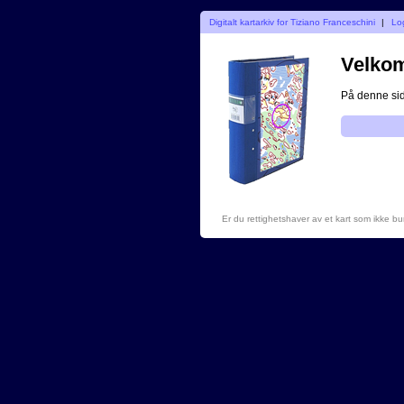
Digitalt kartarkiv for Tiziano Franceschini
|
Lo
Velkomm
På denne side
Er du rettighetshaver av et kart som ikke b