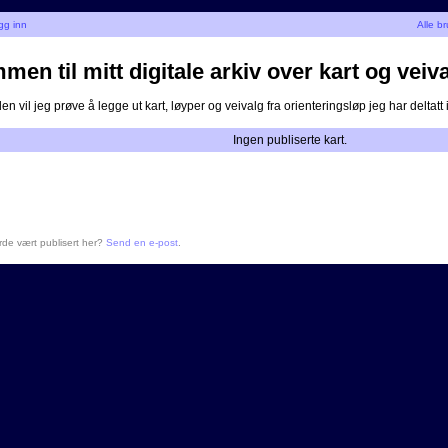
gg inn
Alle b
en til mitt digitale arkiv over kart og veiva
n vil jeg prøve å legge ut kart, løyper og veivalg fra orienteringsløp jeg har deltatt i
Ingen publiserte kart.
urde vært publisert her?
Send en e-post
.