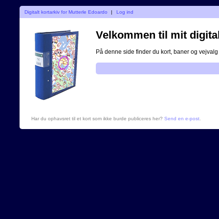
Digitalt kortarkiv for Mutterle Edoardo
|
Log ind
Velkommen til mit digital
På denne side finder du kort, baner og vejvalg 
Har du ophavsret til et kort som ikke burde publiceres her?
Send en e-post
.