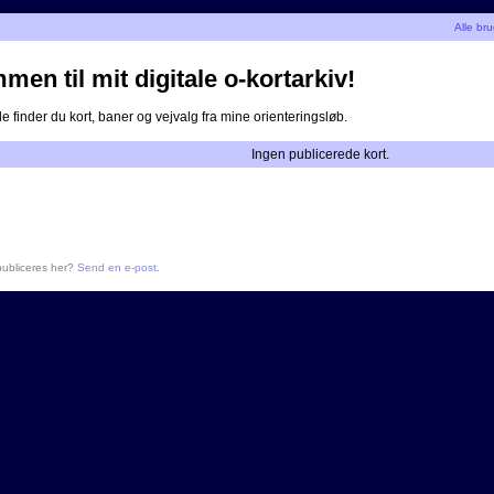
Alle br
men til mit digitale o-kortarkiv!
 finder du kort, baner og vejvalg fra mine orienteringsløb.
Ingen publicerede kort.
 publiceres her?
Send en e-post
.