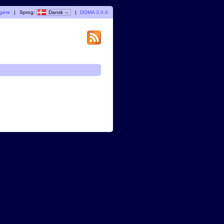
ugere
|
Sprog:
Dansk
|
DOMA 3.0.4