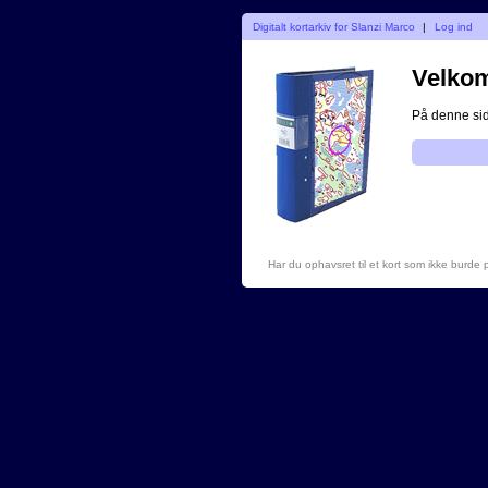
Digitalt kortarkiv for Slanzi Marco
|
Log ind
Velkom
På denne side
Har du ophavsret til et kort som ikke burde