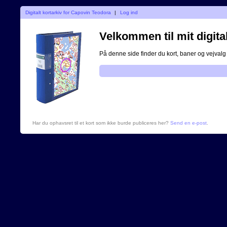
Digitalt kortarkiv for Capovin Teodora
|
Log ind
Velkommen til mit digital
På denne side finder du kort, baner og vejvalg 
Har du ophavsret til et kort som ikke burde publiceres her?
Send en e-post
.