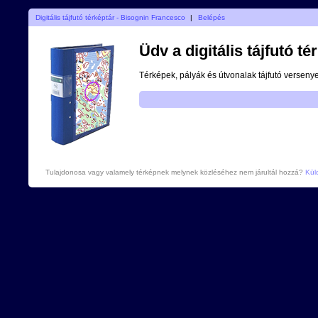
Digitális tájfutó térképtár - Bisognin Francesco
|
Belépés
Üdv a digitális tájfutó t
Térképek, pályák és útvonalak tájfutó versenye
Tulajdonosa vagy valamely térképnek melynek közléséhez nem járultál hozzá?
Küld