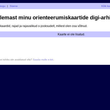
-kogu
|
Sisene
Kõik ka
ulemast minu orienteerumiskaartide digi-arhi
 kaardid, rajad ja rajavalikud o-jooksudelt, millest olen osa võtnud.
Kaarte ei ole lisatud.
ei tohiks siin avaldatud olla?
Saada mulle e-kiri
.