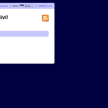
sutajad
|
Keel:
Eesti
|
DOMA 3.0.4
ivi!