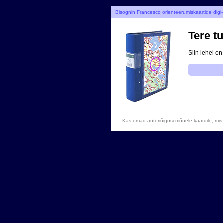
Bisognin Francesco orienteerumiskaartide digi
Tere t
Siin lehel on
Kas omad autoriõigusi mõnele kaardile, mis 