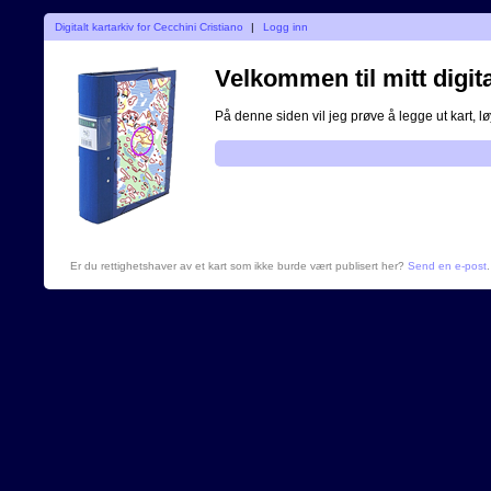
Digitalt kartarkiv for Cecchini Cristiano
|
Logg inn
Velkommen til mitt digita
På denne siden vil jeg prøve å legge ut kart, løy
Er du rettighetshaver av et kart som ikke burde vært publisert her?
Send en e-post
.